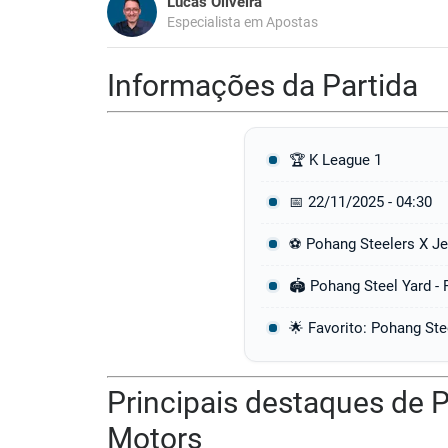
Lucas Oliveira
Especialista em Apostas
Informações da Partida
🏆 K League 1
📅 22/11/2025 - 04:30
⚽ Pohang Steelers X J
🏟️ Pohang Steel Yard -
🌟 Favorito: Pohang Ste
Principais destaques de 
Motors