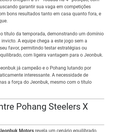
uscando garantir sua vaga em competições
com bons resultados tanto em casa quanto fora, e
que.
 o título da temporada, demonstrando um domínio
nvicto. A equipe chega a este jogo sem a
seu favor, permitindo testar estratégias ou
 equilibrado, com ligeira vantagem para o Jeonbuk.
eonbuk já campeão e o Pohang lutando por
 taticamente interessante. A necessidade de
 mas a força do Jeonbuk, mesmo com o título
ntre Pohang Steelers X
Jeonbuk Motors
revela um cenário equilibrado,