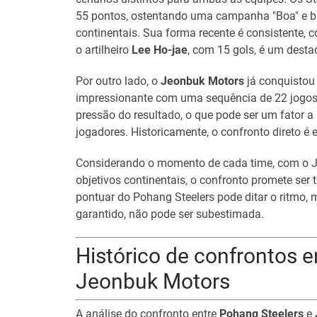
55 pontos, ostentando uma campanha "Boa" e b
continentais. Sua forma recente é consistente, 
o artilheiro
Lee Ho-jae
, com 15 gols, é um desta
Por outro lado, o
Jeonbuk Motors
já conquistou
impressionante com uma sequência de 22 jogos i
pressão do resultado, o que pode ser um fator a 
jogadores. Historicamente, o confronto direto é
Considerando o momento de cada time, com o J
objetivos continentais, o confronto promete ser
pontuar do Pohang Steelers pode ditar o ritmo,
garantido, não pode ser subestimada.
Histórico de confrontos e
Jeonbuk Motors
A análise do confronto entre
Pohang Steelers
e