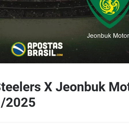
teelers X Jeonbuk Mot
1/2025