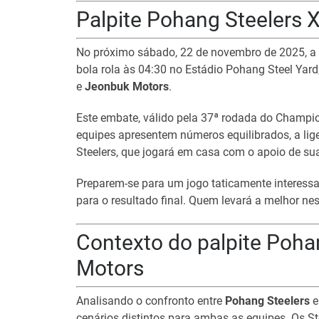
Palpite Pohang Steelers 
No próximo sábado, 22 de novembro de 2025, a 
bola rola às 04:30 no Estádio Pohang Steel Yar
e
Jeonbuk Motors
.
Este embate, válido pela 37ª rodada do Champ
equipes apresentem números equilibrados, a li
Steelers, que jogará em casa com o apoio de sua
Preparem-se para um jogo taticamente interessa
para o resultado final. Quem levará a melhor ne
Contexto do palpite Poha
Motors
Analisando o confronto entre
Pohang Steelers
cenários distintos para ambas as equipes. Os S