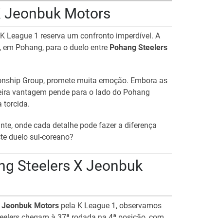
X Jeonbuk Motors
K League 1 reserva um confronto imperdível. A
d, em Pohang, para o duelo entre
Pohang Steelers
ionship Group, promete muita emoção. Embora as
geira vantagem pende para o lado do Pohang
 torcida.
nte, onde cada detalhe pode fazer a diferença
ste duelo sul-coreano?
ng Steelers X Jeonbuk
e
Jeonbuk Motors
pela K League 1, observamos
teelers chegam à 37ª rodada na 4ª posição, com