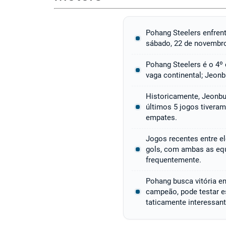
Pohang Steelers enfre
sábado, 22 de novembro
Pohang Steelers é o 4º
vaga continental; Jeonb
Historicamente, Jeonb
últimos 5 jogos tiveram
empates.
Jogos recentes entre el
gols, com ambas as eq
frequentemente.
Pohang busca vitória e
campeão, pode testar e
taticamente interessant