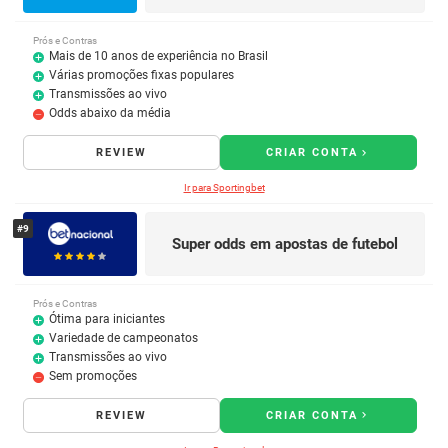
Prós e Contras
Mais de 10 anos de experiência no Brasil
Várias promoções fixas populares
Transmissões ao vivo
Odds abaixo da média
REVIEW
CRIAR CONTA
Ir para Sportingbet
#9
Super odds em apostas de futebol
Prós e Contras
Ótima para iniciantes
Variedade de campeonatos
Transmissões ao vivo
Sem promoções
REVIEW
CRIAR CONTA