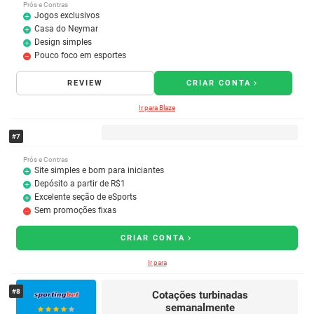
Prós e Contras
Jogos exclusivos
Casa do Neymar
Design simples
Pouco foco em esportes
REVIEW
CRIAR CONTA
Ir para Blaze
#7
Prós e Contras
Site simples e bom para iniciantes
Depósito a partir de R$1
Excelente seção de eSports
Sem promoções fixas
CRIAR CONTA
Ir para
#8
Cotações turbinadas
semanalmente