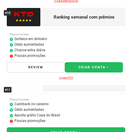
Ir para Betnacional
#10
Ranking semanal com prêmios
Prós e Contras
Sorteios em dinheiro
Odds aumentadas
Chance extra diária
Poucas promoções
REVIEW
CRIAR CONTA
Ir para KTO
#11
Prós e Contras
Cashback no cassino
Odds aumentadas
Aposta grátis Copa do Brasil
Poucas promoções