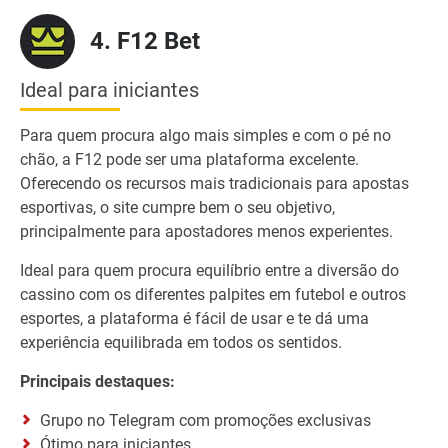
4. F12 Bet
Ideal para iniciantes
Para quem procura algo mais simples e com o pé no
chão, a F12 pode ser uma plataforma excelente.
Oferecendo os recursos mais tradicionais para apostas
esportivas, o site cumpre bem o seu objetivo,
principalmente para apostadores menos experientes.
Ideal para quem procura equilíbrio entre a diversão do
cassino com os diferentes palpites em futebol e outros
esportes, a plataforma é fácil de usar e te dá uma
experiência equilibrada em todos os sentidos.
Principais destaques:
Grupo no Telegram com promoções exclusivas
Ótimo para iniciantes