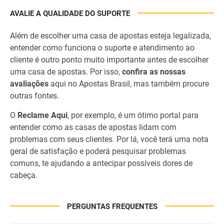
Jogo Online
AVALIE A QUALIDADE DO SUPORTE
BetFast
Além de escolher uma casa de apostas esteja legalizada,
Faz1Bet
entender como funciona o suporte e atendimento ao
cliente é outro ponto muito importante antes de escolher
TivoBet
uma casa de apostas. Por isso,
confira as nossas
SupremaBet
avaliações
aqui no Apostas Brasil, mas também procure
outras fontes.
MaximaBet
O
Reclame Aqui
, por exemplo, é um ótimo portal para
XPBet
entender como as casas de apostas lidam com
BetEsporte
problemas com seus clientes. Por lá, você terá uma nota
geral de satisfação e poderá pesquisar problemas
Lance de Sorte
comuns, te ajudando a antecipar possíveis dores de
BetMGM
cabeça.
MGM
PERGUNTAS FREQUENTES
BetSpeed