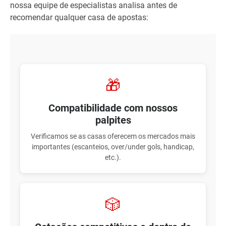
nossa equipe de especialistas analisa antes de
recomendar qualquer casa de apostas:
🎁
Compatibilidade com nossos
palpites
Verificamos se as casas oferecem os mercados mais
importantes (escanteios, over/under gols, handicap,
etc.).
🎲