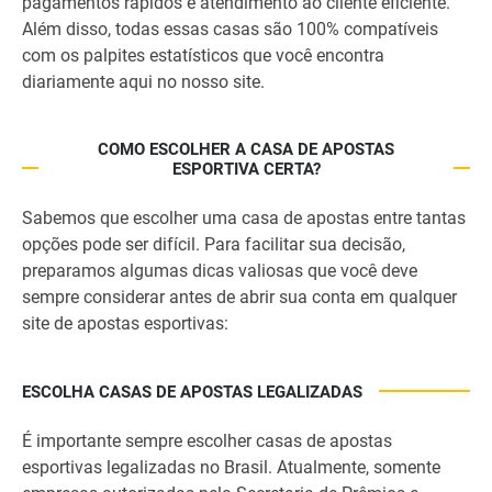
pagamentos rápidos e atendimento ao cliente eficiente.
Além disso, todas essas casas são 100% compatíveis
Mr. Jack Bet
com os palpites estatísticos que você encontra
KTO
diariamente aqui no nosso site.
Betsson
COMO ESCOLHER A CASA DE APOSTAS
Galera.Bet
ESPORTIVA CERTA?
F12.Bet
Sabemos que escolher uma casa de apostas entre tantas
Luva.Bet
opções pode ser difícil. Para facilitar sua decisão,
preparamos algumas dicas valiosas que você deve
BrasilBet
sempre considerar antes de abrir sua conta em qualquer
SportyBet
site de apostas esportivas:
LanceBet
ESCOLHA CASAS DE APOSTAS LEGALIZADAS
EstrelaBet
Reals
É importante sempre escolher casas de apostas
esportivas legalizadas no Brasil. Atualmente, somente
UX