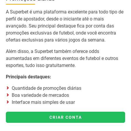
A Superbet é uma plataforma excelente para todo tipo de
perfil de apostador, desde o iniciante até o mais
avançado. Seu principal destaque fica por conta das
promoções exclusivas de futebol, onde você encontra
ofertas exclusivas para vários jogos da semana.
Além disso, a Superbet também oferece odds
aumentadas em diferentes eventos de futebol e outros
esportes, tudo isso gratuitamente.
Principais destaques:
Quantidade de promoções diárias
Boa variedade de mercados
Interface mais simples de usar
CRIAR CONTA