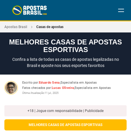
Apostas Brasil
Casas de apostas
MELHORES CASAS DE APOSTAS
ESPORTIVAS
Confira a lista de todas as casas de apostas legalizadas no
Brasil e aposte nos seus esportes favoritos
Escrito por:
Eduardo Sena
,
Especialista em Apostas
Fatos checados por:
Lucas Oliveira
,
Especialista em Apostas
Última Atualização:
11 jul., 2025
+18 | Jogue com responsabilidade | Publicidade
MELHORES CASAS DE APOSTAS ESPORTIVAS