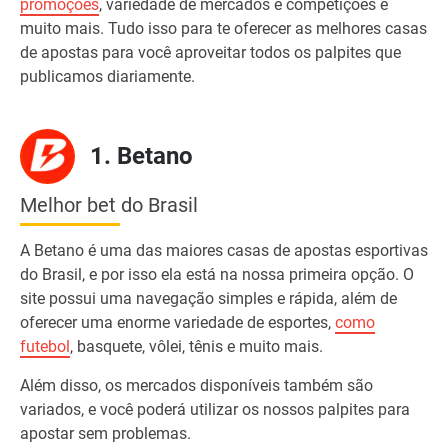
promoções
, variedade de mercados e competições e
muito mais. Tudo isso para te oferecer as melhores casas
de apostas para você aproveitar todos os palpites que
publicamos diariamente.
1. Betano
Melhor bet do Brasil
A Betano é uma das maiores casas de apostas esportivas
do Brasil, e por isso ela está na nossa primeira opção. O
site possui uma navegação simples e rápida, além de
oferecer uma enorme variedade de esportes,
como
futebol
, basquete, vôlei, tênis e muito mais.
Além disso, os mercados disponíveis também são
variados, e você poderá utilizar os nossos palpites para
apostar sem problemas.