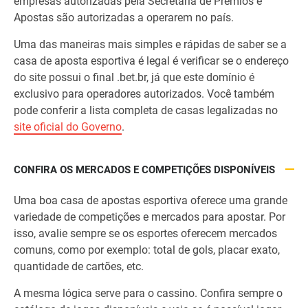
empresas autorizadas pela Secretaria de Prêmios e
NetPix
Apostas são autorizadas a operarem no país.
Betfair
Uma das maneiras mais simples e rápidas de saber se a
casa de aposta esportiva é legal é verificar se o endereço
7Games
do site possui o final .bet.br, já que este domínio é
Betão
exclusivo para operadores autorizados. Você também
pode conferir a lista completa de casas legalizadas no
R7
site oficial do Governo
.
Novibet
Seguro Bet
CONFIRA OS MERCADOS E COMPETIÇÕES DISPONÍVEIS
King Panda
Uma boa casa de apostas esportiva oferece uma grande
9F
variedade de competições e mercados para apostar. Por
isso, avalie sempre se os esportes oferecem mercados
6R
comuns, como por exemplo: total de gols, placar exato,
Bet.App
quantidade de cartões, etc.
IJogo
A mesma lógica serve para o cassino. Confira sempre o