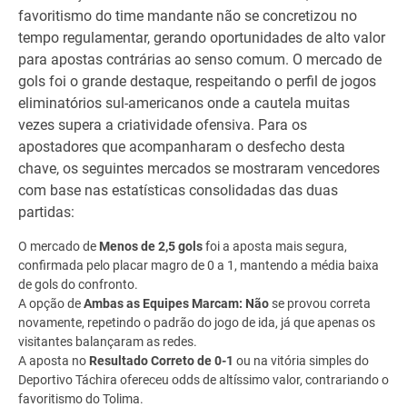
favoritismo do time mandante não se concretizou no
tempo regulamentar, gerando oportunidades de alto valor
para apostas contrárias ao senso comum. O mercado de
gols foi o grande destaque, respeitando o perfil de jogos
eliminatórios sul-americanos onde a cautela muitas
vezes supera a criatividade ofensiva. Para os
apostadores que acompanharam o desfecho desta
chave, os seguintes mercados se mostraram vencedores
com base nas estatísticas consolidadas das duas
partidas:
O mercado de
Menos de 2,5 gols
foi a aposta mais segura,
confirmada pelo placar magro de 0 a 1, mantendo a média baixa
de gols do confronto.
A opção de
Ambas as Equipes Marcam: Não
se provou correta
novamente, repetindo o padrão do jogo de ida, já que apenas os
visitantes balançaram as redes.
A aposta no
Resultado Correto de 0-1
ou na vitória simples do
Deportivo Táchira ofereceu odds de altíssimo valor, contrariando o
favoritismo do Tolima.