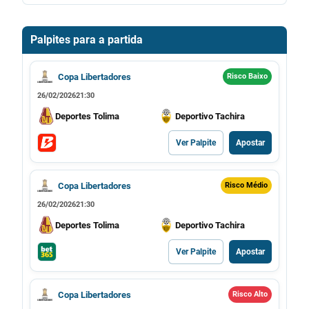
Palpites para a partida
Copa Libertadores
Risco Baixo
26/02/2026
21:30
Deportes Tolima
Deportivo Tachira
Ver Palpite
Apostar
Copa Libertadores
Risco Médio
26/02/2026
21:30
Deportes Tolima
Deportivo Tachira
Ver Palpite
Apostar
Copa Libertadores
Risco Alto