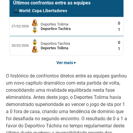
Últimos confrontos entre as equipes
World: Copa Libertadores
0
Deportes Tolima
27/02/2026
Deportivo Tachira
1
0
Deportivo Tachira
20/02/2026
Deportes Tolima
1
Ver mais
▼
O histórico de confrontos diretos entre as equipes ganhou
um novo capítulo dramático com esta partida de volta,
consolidando uma rivalidade equilibrada nesta fase
eliminatória. Antes deste jogo, o Deportes Tolima havia
demonstrado superioridade ao vencer o jogo de ida por 1
a 0 fora de casa, criando uma tendência de domínio que
foi desafiada no segundo encontro. O resultado de 0 a 1 a
favor do Deportivo Táchira no tempo regulamentar deste
último duelo quebrou a invencibilidade recente dos