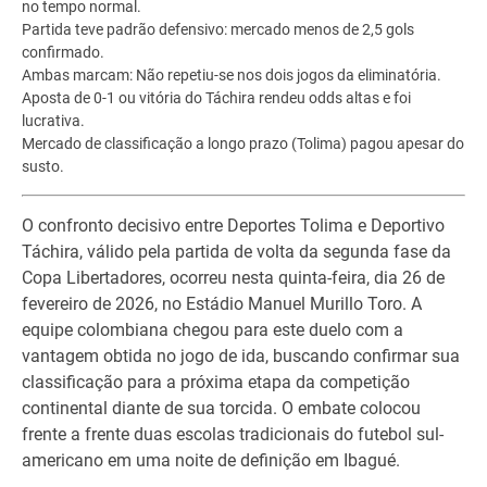
no tempo normal.
Partida teve padrão defensivo: mercado menos de 2,5 gols
confirmado.
Ambas marcam: Não repetiu-se nos dois jogos da eliminatória.
Aposta de 0-1 ou vitória do Táchira rendeu odds altas e foi
lucrativa.
Mercado de classificação a longo prazo (Tolima) pagou apesar do
susto.
O confronto decisivo entre Deportes Tolima e Deportivo
Táchira, válido pela partida de volta da segunda fase da
Copa Libertadores, ocorreu nesta quinta-feira, dia 26 de
fevereiro de 2026, no Estádio Manuel Murillo Toro. A
equipe colombiana chegou para este duelo com a
vantagem obtida no jogo de ida, buscando confirmar sua
classificação para a próxima etapa da competição
continental diante de sua torcida. O embate colocou
frente a frente duas escolas tradicionais do futebol sul-
americano em uma noite de definição em Ibagué.