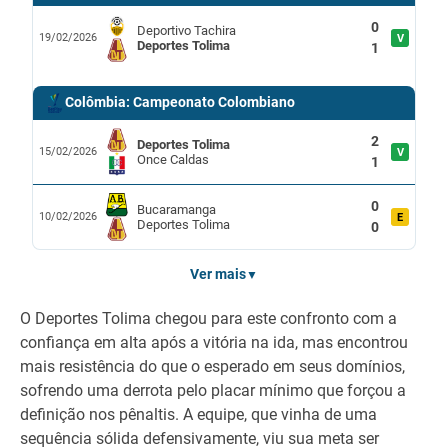
0
Deportivo Tachira
19/02/2026
V
Deportes Tolima
1
Colômbia: Campeonato Colombiano
2
Deportes Tolima
15/02/2026
V
Once Caldas
1
0
Bucaramanga
10/02/2026
E
Deportes Tolima
0
Ver mais
▼
O Deportes Tolima chegou para este confronto com a
confiança em alta após a vitória na ida, mas encontrou
mais resistência do que o esperado em seus domínios,
sofrendo uma derrota pelo placar mínimo que forçou a
definição nos pênaltis. A equipe, que vinha de uma
sequência sólida defensivamente, viu sua meta ser