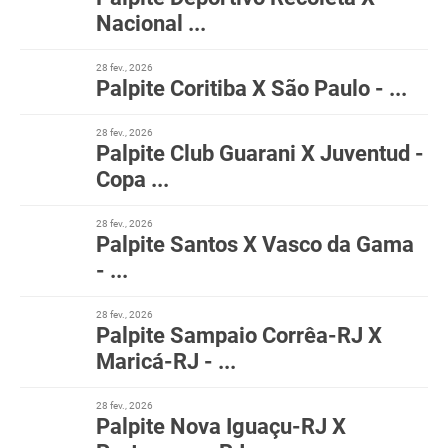
Nacional ...
28 fev., 2026
Palpite Coritiba X São Paulo - ...
28 fev., 2026
Palpite Club Guarani X Juventud -
Copa ...
28 fev., 2026
Palpite Santos X Vasco da Gama
- ...
28 fev., 2026
Palpite Sampaio Corrêa-RJ X
Maricá-RJ - ...
28 fev., 2026
Palpite Nova Iguaçu-RJ X