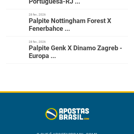
Portuguesa-RJ ...
28 fev., 2026
Palpite Nottingham Forest X
Fenerbahce ...
28 fev., 2026
Palpite Genk X Dinamo Zagreb -
Europa ...