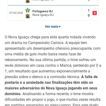
1
1
Portuguesa-RJ
07/02/2026
D
Nova Iguaçu-RJ
0
Ver mais
▼
O Nova Iguaçu chega para esta quarta rodada vivendo
um drama no Campeonato Carioca. A equipe tem
apresentado um desempenho ofensivo preocupante, com
uma média de gols muito baixa nesta fase de
rebaixamento. Na sua última partida, o time sofreu um
revés doloroso em casa contra o Maricá, perdendo por 0 a
1, um resultado que aumentou exponencialmente a
pressão sobre o elenco e a comissão técnica.
A falta de
pontaria e a ansiedade nas finalizações têm sido os
maiores adversários do Nova Iguaçu jogando em seus
domínios.
Analisando a forma recente, o time mostra
dificuldades em propor o jogo, o que muitas vezes resulta
em partidas amarradas no meio-campo. Para este duelo,