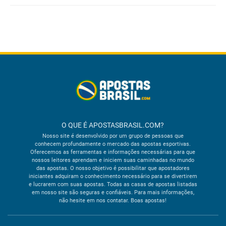
O QUE É APOSTASBRASIL.COM?
Nosso site é desenvolvido por um grupo de pessoas que
conhecem profundamente o mercado das apostas esportivas.
Oferecemos as ferramentas e informações necessárias para que
nossos leitores aprendam e iniciem suas caminhadas no mundo
das apostas. O nosso objetivo é possibilitar que apostadores
iniciantes adquiram o conhecimento necessário para se divertirem
e lucrarem com suas apostas. Todas as casas de apostas listadas
em nosso site são seguras e confiáveis. Para mais informações,
não hesite em nos contatar. Boas apostas!