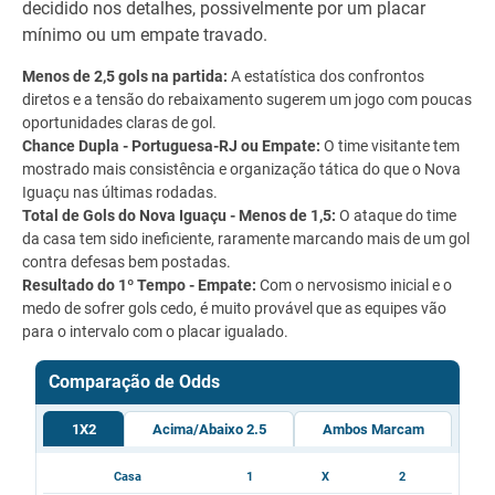
decidido nos detalhes, possivelmente por um placar
mínimo ou um empate travado.
Menos de 2,5 gols na partida:
A estatística dos confrontos
diretos e a tensão do rebaixamento sugerem um jogo com poucas
oportunidades claras de gol.
Chance Dupla - Portuguesa-RJ ou Empate:
O time visitante tem
mostrado mais consistência e organização tática do que o Nova
Iguaçu nas últimas rodadas.
Total de Gols do Nova Iguaçu - Menos de 1,5:
O ataque do time
da casa tem sido ineficiente, raramente marcando mais de um gol
contra defesas bem postadas.
Resultado do 1º Tempo - Empate:
Com o nervosismo inicial e o
medo de sofrer gols cedo, é muito provável que as equipes vão
para o intervalo com o placar igualado.
Comparação de Odds
1X2
Acima/Abaixo 2.5
Ambos Marcam
Casa
1
X
2