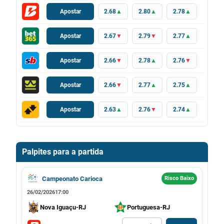
Apostar
2.68
▲
2.80
▲
2.78
▲
Apostar
2.67
▼
2.79
▼
2.77
▲
Apostar
2.66
▼
2.78
▲
2.76
▼
Apostar
2.66
▼
2.77
▲
2.75
▲
Apostar
2.63
▲
2.76
▼
2.74
▲
Palpites para a partida
Campeonato Carioca
Risco Baixo
26/02/2026
17:00
Nova Iguaçu-RJ
Portuguesa-RJ