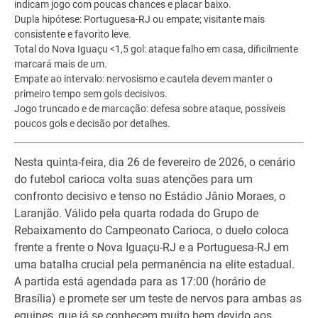
indicam jogo com poucas chances e placar baixo.
Dupla hipótese: Portuguesa-RJ ou empate; visitante mais
consistente e favorito leve.
Total do Nova Iguaçu <1,5 gol: ataque falho em casa, dificilmente
marcará mais de um.
Empate ao intervalo: nervosismo e cautela devem manter o
primeiro tempo sem gols decisivos.
Jogo truncado e de marcação: defesa sobre ataque, possíveis
poucos gols e decisão por detalhes.
Nesta quinta-feira, dia 26 de fevereiro de 2026, o cenário
do futebol carioca volta suas atenções para um
confronto decisivo e tenso no Estádio Jânio Moraes, o
Laranjão. Válido pela quarta rodada do Grupo de
Rebaixamento do Campeonato Carioca, o duelo coloca
frente a frente o Nova Iguaçu-RJ e a Portuguesa-RJ em
uma batalha crucial pela permanência na elite estadual.
A partida está agendada para as 17:00 (horário de
Brasília) e promete ser um teste de nervos para ambas as
equipes, que já se conhecem muito bem devido aos