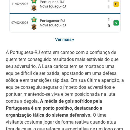
1
Portuguesa-RJ
11/02/2026
E
Nova Iguaçu-RJ
1
1
Portuguesa-RJ
07/02/2026
V
Nova Iguaçu-RJ
0
Ver mais
▼
A Portuguesa-RJ entra em campo com a confiança de
quem tem conseguido resultados mais estáveis do que
seu adversário. A Lusa carioca tem se mostrado uma
equipe difícil de ser batida, apostando em uma defesa
sólida e em transições rápidas. Em sua última aparição, a
equipe conseguiu segurar o ímpeto dos adversários e
pontuar, mantendo-se viva e bem posicionada na luta
contra a degola.
A média de gols sofridos pela
Portuguesa é um ponto positivo, destacando a
organização tática do sistema defensivo.
O time
visitante costuma jogar de forma reativa quando atua
fora de casa, o que reforça a expectativa de um jogo com