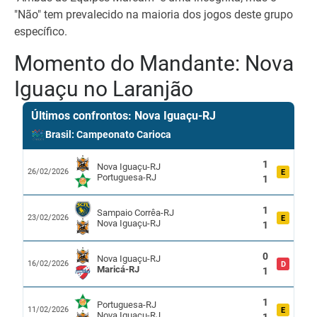
"Não" tem prevalecido na maioria dos jogos deste grupo
específico.
Momento do Mandante: Nova
Iguaçu no Laranjão
Últimos confrontos: Nova Iguaçu-RJ
Brasil: Campeonato Carioca
1
Nova Iguaçu-RJ
26/02/2026
E
Portuguesa-RJ
1
1
Sampaio Corrêa-RJ
23/02/2026
E
Nova Iguaçu-RJ
1
0
Nova Iguaçu-RJ
16/02/2026
D
Maricá-RJ
1
1
Portuguesa-RJ
11/02/2026
E
Nova Iguaçu-RJ