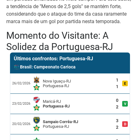
a tendência de "Menos de 2,5 gols" se mantém forte,
considerando que o ataque do time da casa raramente
marca mais de um gol por partida nesta temporada.
Momento do Visitante: A
Solidez da Portuguesa-RJ
Últimos confrontos: Portuguesa-RJ
Brasil: Campeonato Carioca
1
Nova Iguaçu-RJ
26/02/2026
E
Portuguesa-RJ
1
0
Maricá-RJ
23/02/2026
V
Portuguesa-RJ
2
3
Sampaio Corrêa-RJ
20/02/2026
D
Portuguesa-RJ
2