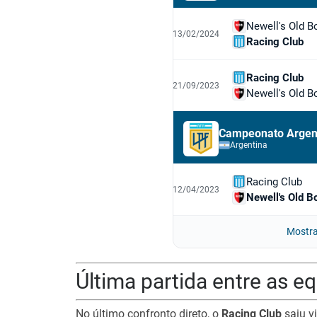
Newell's Old B
13/02/2024
Racing Club
Racing Club
21/09/2023
Newell's Old B
Campeonato Argenti
Argentina
Racing Club
12/04/2023
Newell's Old B
Mostra
Última partida entre as e
No último confronto direto, o
Racing Club
saiu vi