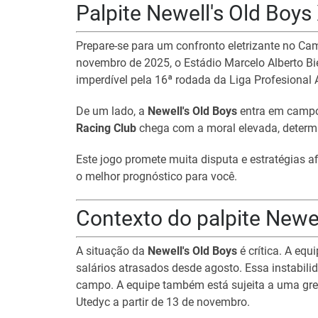
Palpite Newell's Old Boys
Prepare-se para um confronto eletrizante no Ca
novembro de 2025, o Estádio Marcelo Alberto Bi
imperdível pela 16ª rodada da Liga Profesional 
De um lado, a
Newell's Old Boys
entra em campo 
Racing Club
chega com a moral elevada, determi
Este jogo promete muita disputa e estratégias a
o melhor prognóstico para você.
Contexto do palpite Newel
A situação da
Newell's Old Boys
é crítica. A eq
salários atrasados desde agosto. Essa instabi
campo. A equipe também está sujeita a uma gre
Utedyc a partir de 13 de novembro.