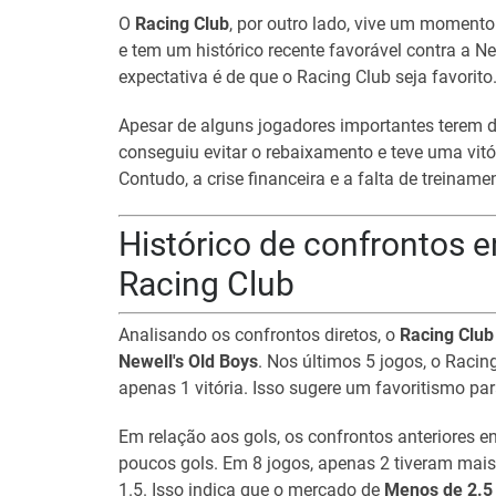
O
Racing Club
, por outro lado, vive um momento
e tem um histórico recente favorável contra a Ne
expectativa é de que o Racing Club seja favorito
Apesar de alguns jogadores importantes terem d
conseguiu evitar o rebaixamento e teve uma vitó
Contudo, a crise financeira e a falta de treinam
Histórico de confrontos e
Racing Club
Analisando os confrontos diretos, o
Racing Club
Newell's Old Boys
. Nos últimos 5 jogos, o Racin
apenas 1 vitória. Isso sugere um favoritismo pa
Em relação aos gols, os confrontos anteriores 
poucos gols. Em 8 jogos, apenas 2 tiveram mais d
1.5. Isso indica que o mercado de
Menos de 2.5 