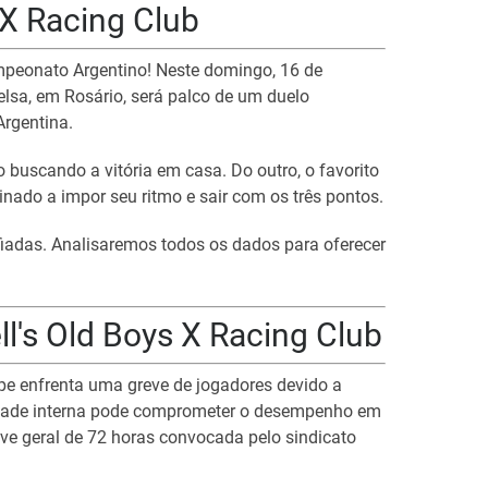
 X Racing Club
mpeonato Argentino! Neste domingo, 16 de
elsa, em Rosário, será palco de um duelo
Argentina.
buscando a vitória em casa. Do outro, o favorito
nado a impor seu ritmo e sair com os três pontos.
fiadas. Analisaremos todos os dados para oferecer
l's Old Boys X Racing Club
uipe enfrenta uma greve de jogadores devido a
lidade interna pode comprometer o desempenho em
ve geral de 72 horas convocada pelo sindicato