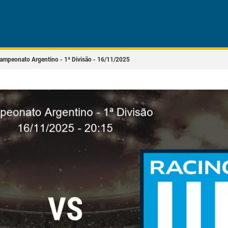
 Campeonato Argentino - 1ª Divisão - 16/11/2025