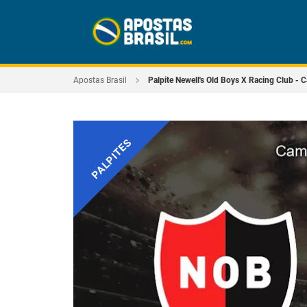
Apostas Brasil
Palpite Newell's Old Boys X Racing Club -
PALPITES