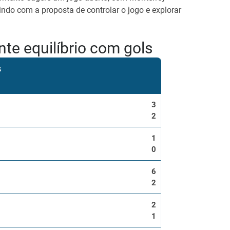
ndo com a proposta de controlar o jogo e explorar
te equilíbrio com gols
s
3
2
1
0
6
2
2
1