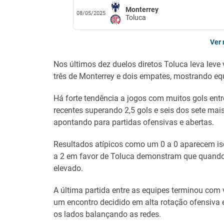
Monterrey
08/05/2025
Toluca
Ver
Nos últimos dez duelos diretos Toluca leva leve
três de Monterrey e dois empates, mostrando equi
Há forte tendência a jogos com muitos gols ent
recentes superando 2,5 gols e seis dos sete m
apontando para partidas ofensivas e abertas.
Resultados atípicos como um 0 a 0 aparecem is
a 2 em favor de Toluca demonstram que quando 
elevado.
A última partida entre as equipes terminou com 
um encontro decidido em alta rotação ofensiva 
os lados balançando as redes.