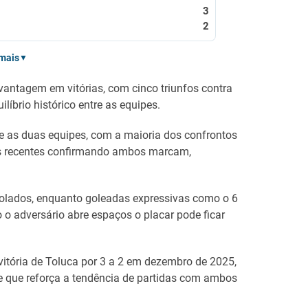
3
2
 mais
▼
 vantagem em vitórias, com cinco triunfos contra
líbrio histórico entre as equipes.
re as duas equipes, com a maioria dos confrontos
ais recentes confirmando ambos marcam,
olados, enquanto goleadas expressivas como o 6
o adversário abre espaços o placar pode ficar
vitória de Toluca por 3 a 2 em dezembro de 2025,
e que reforça a tendência de partidas com ambos