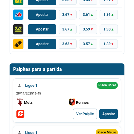
Apostar
3.68
▼
3.63
▼
1.92
▼
Apostar
3.67
▼
3.61
▲
1.91
▲
Apostar
3.67
▲
3.59
▼
1.90
▲
Apostar
3.63
▼
3.57
▲
1.89
▼
Palpites para a partida
Ligue 1
Risco Baixo
28/11/2025
16:45
Metz
Rennes
Ver Palpite
Apostar
Ligue 1
Risco Médio