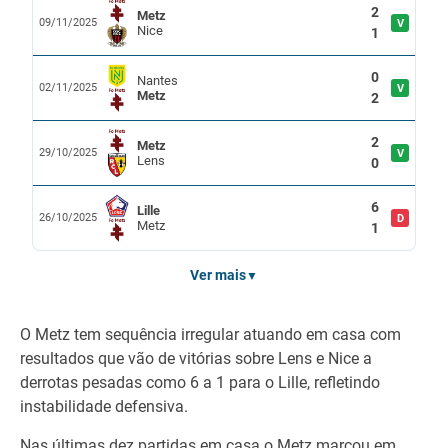
2
Metz
09/11/2025
V
Nice
1
0
Nantes
02/11/2025
V
Metz
2
2
Metz
29/10/2025
V
Lens
0
6
Lille
26/10/2025
D
Metz
1
Ver mais
▼
O Metz tem sequência irregular atuando em casa com
resultados que vão de vitórias sobre Lens e Nice a
derrotas pesadas como 6 a 1 para o Lille, refletindo
instabilidade defensiva.
Nas últimas dez partidas em casa o Metz marcou em