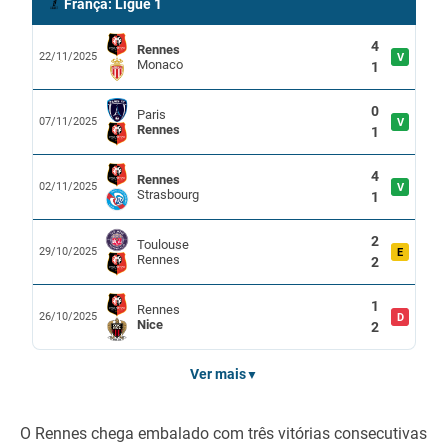
França: Ligue 1
4
Rennes
22/11/2025
V
Monaco
1
0
Paris
07/11/2025
V
Rennes
1
4
Rennes
02/11/2025
V
Strasbourg
1
2
Toulouse
29/10/2025
E
Rennes
2
1
Rennes
26/10/2025
D
Nice
2
Ver mais
▼
O Rennes chega embalado com três vitórias consecutivas