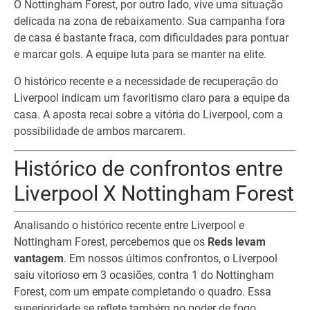
O Nottingham Forest, por outro lado, vive uma situação
delicada na zona de rebaixamento. Sua campanha fora
de casa é bastante fraca, com dificuldades para pontuar
e marcar gols. A equipe luta para se manter na elite.
O histórico recente e a necessidade de recuperação do
Liverpool indicam um favoritismo claro para a equipe da
casa. A aposta recai sobre a vitória do Liverpool, com a
possibilidade de ambos marcarem.
Histórico de confrontos entre
Liverpool X Nottingham Forest
Analisando o histórico recente entre Liverpool e
Nottingham Forest, percebemos que os
Reds levam
vantagem
. Em nossos últimos confrontos, o Liverpool
saiu vitorioso em 3 ocasiões, contra 1 do Nottingham
Forest, com um empate completando o quadro. Essa
superioridade se reflete também no poder de fogo.