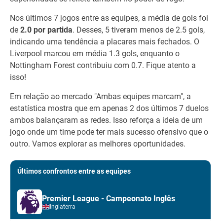
Nos últimos 7 jogos entre as equipes, a média de gols foi
de
2.0 por partida
. Desses, 5 tiveram menos de 2.5 gols,
indicando uma tendência a placares mais fechados. O
Liverpool marcou em média 1.3 gols, enquanto o
Nottingham Forest contribuiu com 0.7. Fique atento a
isso!
Em relação ao mercado "Ambas equipes marcam", a
estatística mostra que em apenas 2 dos últimos 7 duelos
ambos balançaram as redes. Isso reforça a ideia de um
jogo onde um time pode ter mais sucesso ofensivo que o
outro. Vamos explorar as melhores oportunidades.
Últimos confrontos entre as equipes
Premier League - Campeonato Inglês
Inglaterra