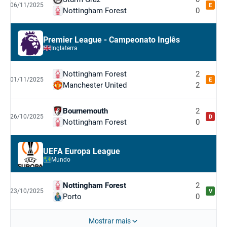
06/11/2025
E
Nottingham Forest
0
Premier League - Campeonato Inglês
Inglaterra
Nottingham Forest
2
01/11/2025
E
Manchester United
2
Bournemouth
2
26/10/2025
D
Nottingham Forest
0
UEFA Europa League
Mundo
Nottingham Forest
2
23/10/2025
V
Porto
0
Mostrar mais