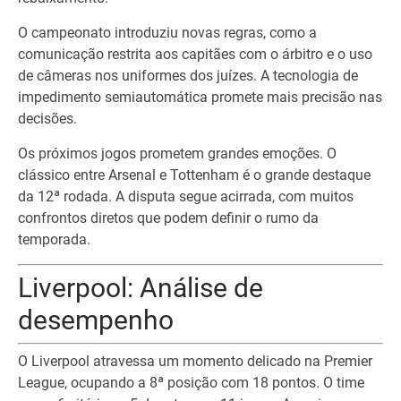
O campeonato introduziu novas regras, como a
comunicação restrita aos capitães com o árbitro e o uso
de câmeras nos uniformes dos juízes. A tecnologia de
impedimento semiautomática promete mais precisão nas
decisões.
Os próximos jogos prometem grandes emoções. O
clássico entre Arsenal e Tottenham é o grande destaque
da 12ª rodada. A disputa segue acirrada, com muitos
confrontos diretos que podem definir o rumo da
temporada.
Liverpool: Análise de
desempenho
O Liverpool atravessa um momento delicado na Premier
League, ocupando a 8ª posição com 18 pontos. O time