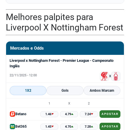
Melhores palpites para
Liverpool X Nottingham Forest
Mercados e Odds
Liverpool x Nottingham Forest - Premier League - Campeonato
Inglês
22/11/2025 - 12:00
X
1X2
Gols
Ambos Marcam
1
X
2
Betano
1.46
4.79
7.24
APOSTAR
Bet365
1.45
4.70
7.28
APOSTAR