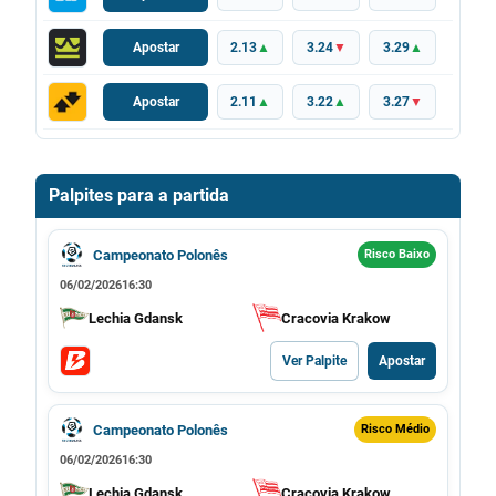
Apostar
2.13
▲
3.24
▼
3.29
▲
Apostar
2.11
▲
3.22
▲
3.27
▼
Palpites para a partida
Campeonato Polonês
Risco Baixo
06/02/2026
16:30
Lechia Gdansk
Cracovia Krakow
Ver Palpite
Apostar
Campeonato Polonês
Risco Médio
06/02/2026
16:30
Lechia Gdansk
Cracovia Krakow