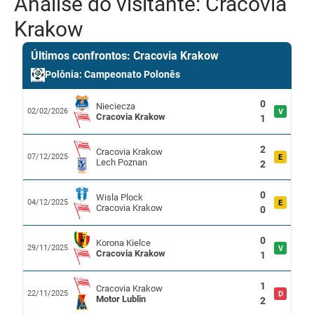
Análise do visitante: Cracovia
Krakow
Últimos confrontos: Cracovia Krakow
Polônia: Campeonato Polonês
0
Nieciecza
02/02/2026
V
Cracovia Krakow
1
2
Cracovia Krakow
07/12/2025
E
Lech Poznan
2
0
Wisla Plock
04/12/2025
E
Cracovia Krakow
0
0
Korona Kielce
29/11/2025
V
Cracovia Krakow
1
1
Cracovia Krakow
22/11/2025
D
Motor Lublin
2