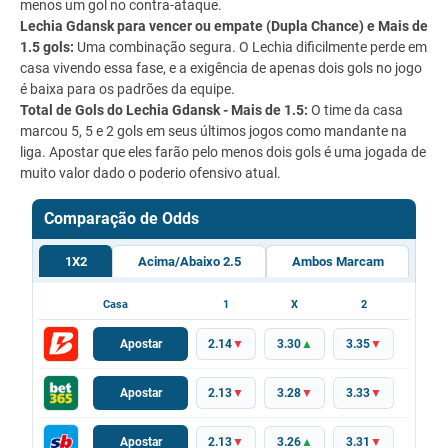
menos um gol no contra-ataque.
Lechia Gdansk para vencer ou empate (Dupla Chance) e Mais de
1.5 gols:
Uma combinação segura. O Lechia dificilmente perde em
casa vivendo essa fase, e a exigência de apenas dois gols no jogo
é baixa para os padrões da equipe.
Total de Gols do Lechia Gdansk - Mais de 1.5:
O time da casa
marcou 5, 5 e 2 gols em seus últimos jogos como mandante na
liga. Apostar que eles farão pelo menos dois gols é uma jogada de
muito valor dado o poderio ofensivo atual.
Comparação de Odds
1X2
Acima/Abaixo 2.5
Ambos Marcam
Casa
1
X
2
Apostar
2.14
▼
3.30
▲
3.35
▼
Apostar
2.13
▼
3.28
▼
3.33
▼
Apostar
2.13
▼
3.26
▲
3.31
▼