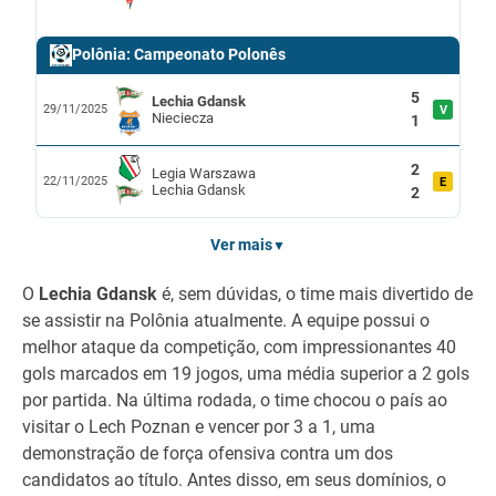
Polônia: Campeonato Polonês
5
Lechia Gdansk
29/11/2025
V
Nieciecza
1
2
Legia Warszawa
22/11/2025
E
Lechia Gdansk
2
Ver mais
▼
O
Lechia Gdansk
é, sem dúvidas, o time mais divertido de
se assistir na Polônia atualmente. A equipe possui o
melhor ataque da competição, com impressionantes 40
gols marcados em 19 jogos, uma média superior a 2 gols
por partida. Na última rodada, o time chocou o país ao
visitar o Lech Poznan e vencer por 3 a 1, uma
demonstração de força ofensiva contra um dos
candidatos ao título. Antes disso, em seus domínios, o