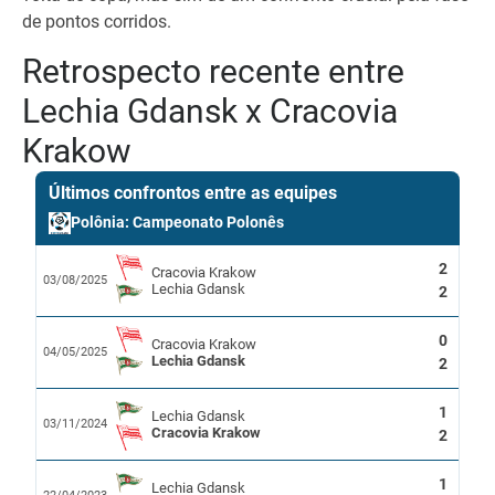
de pontos corridos.
Retrospecto recente entre
Lechia Gdansk x Cracovia
Krakow
Últimos confrontos entre as equipes
Polônia: Campeonato Polonês
2
Cracovia Krakow
03/08/2025
Lechia Gdansk
2
0
Cracovia Krakow
04/05/2025
Lechia Gdansk
2
1
Lechia Gdansk
03/11/2024
Cracovia Krakow
2
1
Lechia Gdansk