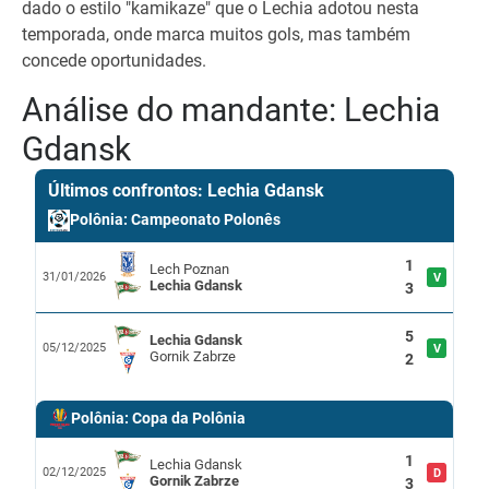
dado o estilo "kamikaze" que o Lechia adotou nesta
temporada, onde marca muitos gols, mas também
concede oportunidades.
Análise do mandante: Lechia
Gdansk
Últimos confrontos: Lechia Gdansk
Polônia: Campeonato Polonês
1
Lech Poznan
31/01/2026
V
Lechia Gdansk
3
5
Lechia Gdansk
05/12/2025
V
Gornik Zabrze
2
Polônia: Copa da Polônia
1
Lechia Gdansk
02/12/2025
D
Gornik Zabrze
3