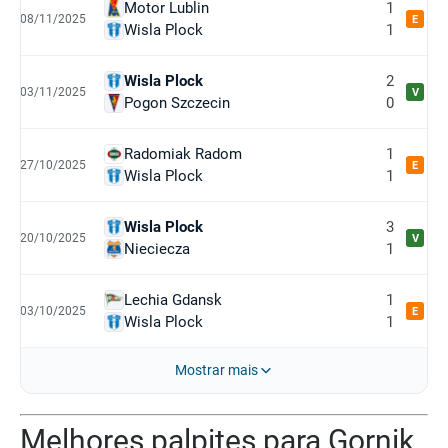
Motor Lublin
1
08/11/2025
E
Wisla Plock
1
Wisla Plock
2
03/11/2025
V
Pogon Szczecin
0
Radomiak Radom
1
27/10/2025
E
Wisla Plock
1
Wisla Plock
3
20/10/2025
V
Nieciecza
1
Lechia Gdansk
1
03/10/2025
E
Wisla Plock
1
Mostrar mais
Melhores palpites para Gornik