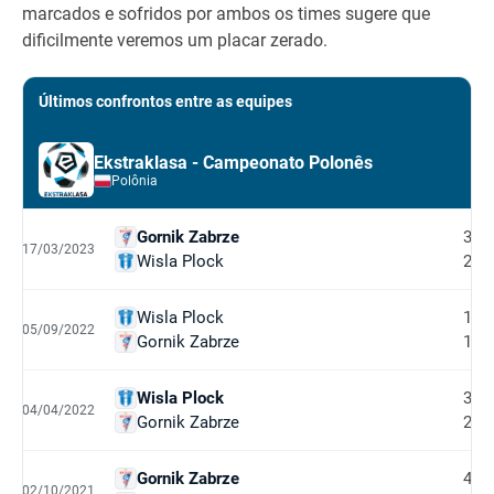
marcados e sofridos por ambos os times sugere que
dificilmente veremos um placar zerado.
Últimos confrontos entre as equipes
Ekstraklasa - Campeonato Polonês
Polônia
Gornik Zabrze
3
17/03/2023
Wisla Plock
2
Wisla Plock
1
05/09/2022
Gornik Zabrze
1
Wisla Plock
3
04/04/2022
Gornik Zabrze
2
Gornik Zabrze
4
02/10/2021