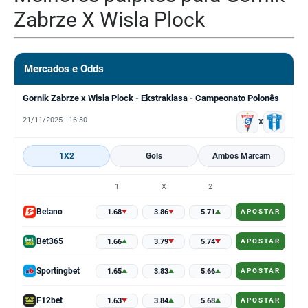
Zabrze X Wisla Plock
Mercados e Odds
Gornik Zabrze x Wisla Plock - Ekstraklasa - Campeonato Polonês
21/11/2025 - 16:30
X
1X2
Gols
Ambos Marcam
1
X
2
Betano
1.68
3.86
5.71
APOSTAR
Bet365
1.66
3.79
5.74
APOSTAR
Sportingbet
1.65
3.83
5.66
APOSTAR
F12bet
1.63
3.84
5.68
APOSTAR