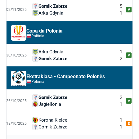
Gornik Zabrze
5
02/11/2025
V
Arka Gdynia
1
Copa da Polônia
Polônia
Arka Gdynia
1
30/10/2025
V
Gornik Zabrze
2
Ekstraklasa - Campeonato Polonês
Polônia
Gornik Zabrze
2
26/10/2025
V
Jagiellonia
1
Korona Kielce
1
18/10/2025
E
Gornik Zabrze
1