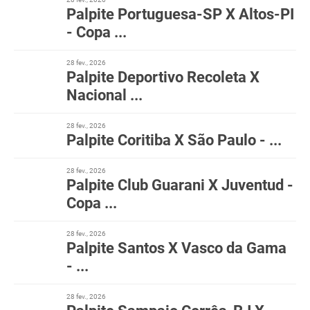
Palpite Portuguesa-SP X Altos-PI
- Copa ...
28 fev., 2026
Palpite Deportivo Recoleta X
Nacional ...
28 fev., 2026
Palpite Coritiba X São Paulo - ...
28 fev., 2026
Palpite Club Guarani X Juventud -
Copa ...
28 fev., 2026
Palpite Santos X Vasco da Gama
- ...
28 fev., 2026