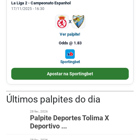
La Liga 2 - Campeonato Espanhol
17/11/2025 - 16:30
X
Ver palpite!
Odds @ 1.83
Sportingbet
Apostar na Sportingbet
Últimos palpites do dia
28 fev., 2026
Palpite Deportes Tolima X
Deportivo ...
28 fev., 2026