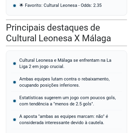
🌟 Favorito: Cultural Leonesa - Odds: 2.35
Principais destaques de
Cultural Leonesa X Málaga
Cultural Leonesa e Málaga se enfrentam na La
Liga 2 em jogo crucial.
Ambas equipes lutam contra o rebaixamento,
ocupando posições inferiores.
Estatísticas sugerem um jogo com poucos gols,
com tendência a "menos de 2.5 gols".
A aposta "ambas as equipes marcam: não" é
considerada interessante devido à cautela.