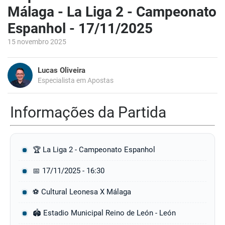
Málaga - La Liga 2 - Campeonato
Espanhol - 17/11/2025
15 novembro 2025
Lucas Oliveira
Especialista em Apostas
Informações da Partida
🏆 La Liga 2 - Campeonato Espanhol
📅 17/11/2025 - 16:30
⚽ Cultural Leonesa X Málaga
🏟️ Estadio Municipal Reino de León - León