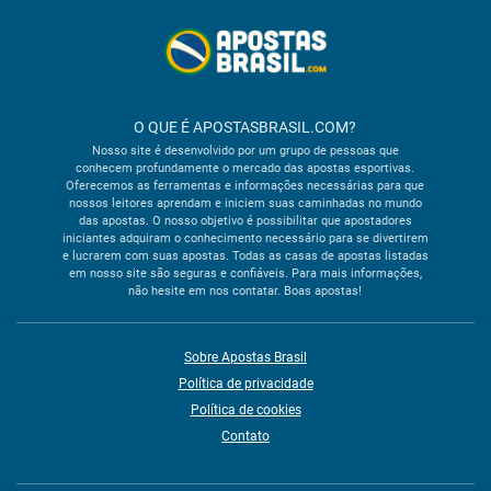
O QUE É APOSTASBRASIL.COM?
Nosso site é desenvolvido por um grupo de pessoas que
conhecem profundamente o mercado das apostas esportivas.
Oferecemos as ferramentas e informações necessárias para que
nossos leitores aprendam e iniciem suas caminhadas no mundo
das apostas. O nosso objetivo é possibilitar que apostadores
iniciantes adquiram o conhecimento necessário para se divertirem
e lucrarem com suas apostas. Todas as casas de apostas listadas
em nosso site são seguras e confiáveis. Para mais informações,
não hesite em nos contatar. Boas apostas!
Sobre Apostas Brasil
Política de privacidade
Política de cookies
Contato