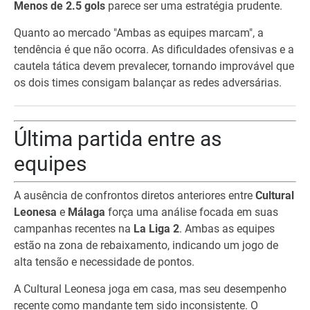
Menos de 2.5 gols
parece ser uma estratégia prudente.
Quanto ao mercado "Ambas as equipes marcam", a
tendência é que não ocorra. As dificuldades ofensivas e a
cautela tática devem prevalecer, tornando improvável que
os dois times consigam balançar as redes adversárias.
Última partida entre as
equipes
A ausência de confrontos diretos anteriores entre
Cultural
Leonesa
e
Málaga
força uma análise focada em suas
campanhas recentes na
La Liga 2
. Ambas as equipes
estão na zona de rebaixamento, indicando um jogo de
alta tensão e necessidade de pontos.
A Cultural Leonesa joga em casa, mas seu desempenho
recente como mandante tem sido inconsistente. O