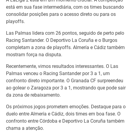
está em sua fase intermediária, com os times buscando
consolidar posições para o acesso direto ou para os
playoffs.
Las Palmas lidera com 26 pontos, seguido de perto pelo
Racing Santander. O Deportivo La Coruña e o Burgos
completam a zona de playoffs. Almería e Cádiz também
mostram força na disputa.
Recentemente, vimos resultados interessantes. O Las
Palmas venceu o Racing Santander por 3 a 1, um
confronto direto importante. O Granada CF surpreendeu
ao golear o Zaragoza por 3 a 1, mostrando que pode sair
da zona de rebaixamento.
Os próximos jogos prometem emoções. Destaque para o
duelo entre Almería e Cádiz, dois times em boa fase. O
confronto entre Córdoba e Deportivo La Coruña também
chama a atenção.