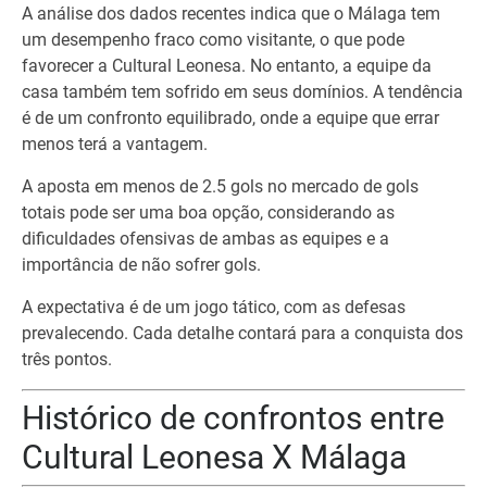
A análise dos dados recentes indica que o Málaga tem
um desempenho fraco como visitante, o que pode
favorecer a Cultural Leonesa. No entanto, a equipe da
casa também tem sofrido em seus domínios. A tendência
é de um confronto equilibrado, onde a equipe que errar
menos terá a vantagem.
A aposta em menos de 2.5 gols no mercado de gols
totais pode ser uma boa opção, considerando as
dificuldades ofensivas de ambas as equipes e a
importância de não sofrer gols.
A expectativa é de um jogo tático, com as defesas
prevalecendo. Cada detalhe contará para a conquista dos
três pontos.
Histórico de confrontos entre
Cultural Leonesa X Málaga