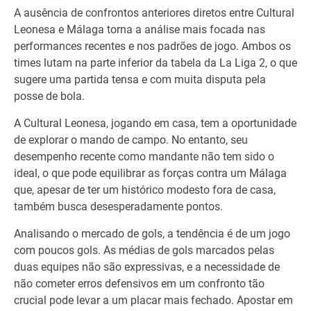
A ausência de confrontos anteriores diretos entre Cultural
Leonesa e Málaga torna a análise mais focada nas
performances recentes e nos padrões de jogo. Ambos os
times lutam na parte inferior da tabela da La Liga 2, o que
sugere uma partida tensa e com muita disputa pela
posse de bola.
A Cultural Leonesa, jogando em casa, tem a oportunidade
de explorar o mando de campo. No entanto, seu
desempenho recente como mandante não tem sido o
ideal, o que pode equilibrar as forças contra um Málaga
que, apesar de ter um histórico modesto fora de casa,
também busca desesperadamente pontos.
Analisando o mercado de gols, a tendência é de um jogo
com poucos gols. As médias de gols marcados pelas
duas equipes não são expressivas, e a necessidade de
não cometer erros defensivos em um confronto tão
crucial pode levar a um placar mais fechado. Apostar em