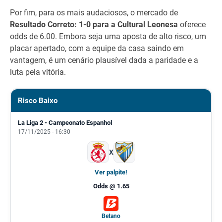
Por fim, para os mais audaciosos, o mercado de
Resultado Correto: 1-0 para a Cultural Leonesa
oferece
odds de 6.00. Embora seja uma aposta de alto risco, um
placar apertado, com a equipe da casa saindo em
vantagem, é um cenário plausível dada a paridade e a
luta pela vitória.
Risco Baixo
La Liga 2 - Campeonato Espanhol
17/11/2025 - 16:30
X
Ver palpite!
Odds @ 1.65
Betano