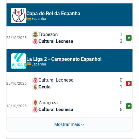
Copa do Rei da Espanha
Espanha
Tropezón
1
28/10/2025
V
Cultural Leonesa
3
La Liga 2 - Campeonato Espanhol
Espanha
Cultural Leonesa
0
25/10/2025
D
Ceuta
1
Zaragoza
0
18/10/2025
V
Cultural Leonesa
5
Mostrar mais