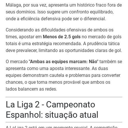
Málaga, por sua vez, apresenta um histórico fraco fora de
seus domínios. Isso sugere um confronto equilibrado,
onde a eficiência defensiva pode ser o diferencial.
Considerando as dificuldades ofensivas de ambos os
times, apostar em
Menos de 2.5 gols
no mercado de gols
totais é uma estratégia recomendada. A prudência tática
deve prevalecer, limitando as oportunidades claras de gol.
O mercado
"Ambas as equipes marcam: Não"
também se
apresenta como uma aposta interessante. As duas
equipes demonstram cautela e problemas para converter
chances, o que torna menos provável que ambos os
lados balancem as redes.
La Liga 2 - Campeonato
Espanhol: situação atual
A LaLiga 2 está em um momento crucial. A competição