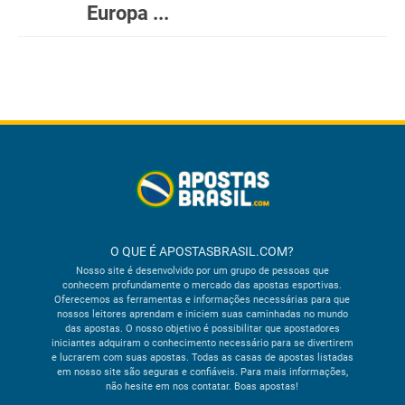
Europa ...
O QUE É APOSTASBRASIL.COM?
Nosso site é desenvolvido por um grupo de pessoas que
conhecem profundamente o mercado das apostas esportivas.
Oferecemos as ferramentas e informações necessárias para que
nossos leitores aprendam e iniciem suas caminhadas no mundo
das apostas. O nosso objetivo é possibilitar que apostadores
iniciantes adquiram o conhecimento necessário para se divertirem
e lucrarem com suas apostas. Todas as casas de apostas listadas
em nosso site são seguras e confiáveis. Para mais informações,
não hesite em nos contatar. Boas apostas!