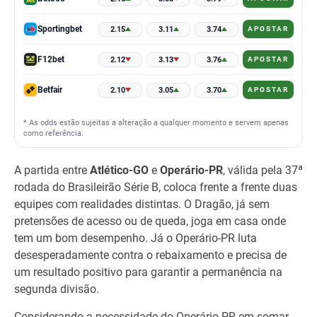
Sportingbet
2.15
3.11
3.74
APOSTAR
F12bet
2.12
3.13
3.76
APOSTAR
Betfair
2.10
3.05
3.70
APOSTAR
* As odds estão sujeitas a alteração a qualquer momento e servem apenas
como referência.
A partida entre
Atlético-GO
e
Operário-PR
, válida pela 37ª
rodada do Brasileirão Série B, coloca frente a frente duas
equipes com realidades distintas. O Dragão, já sem
pretensões de acesso ou de queda, joga em casa onde
tem um bom desempenho. Já o Operário-PR luta
desesperadamente contra o rebaixamento e precisa de
um resultado positivo para garantir a permanência na
segunda divisão.
Considerando a necessidade do Operário-PR em somar