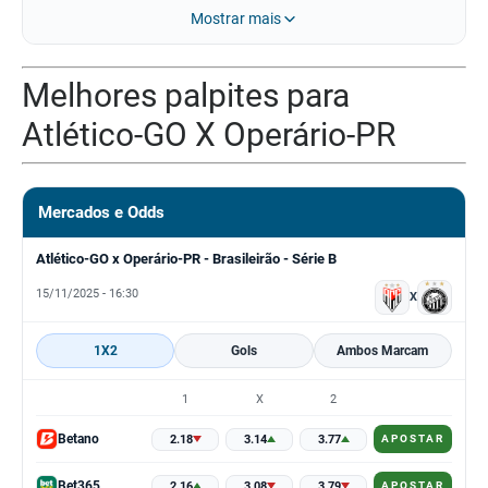
Mostrar mais
Melhores palpites para
Atlético-GO X Operário-PR
Mercados e Odds
Atlético-GO x Operário-PR - Brasileirão - Série B
15/11/2025 - 16:30
X
1X2
Gols
Ambos Marcam
1
X
2
Betano
2.18
3.14
3.77
APOSTAR
Bet365
2.16
3.08
3.79
APOSTAR