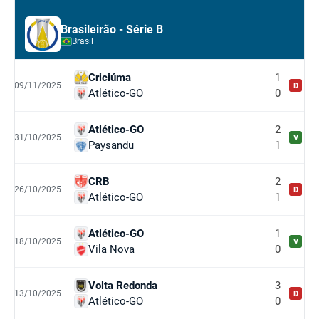
Brasileirão - Série B
Brasil
Criciúma
1
09/11/2025
D
Atlético-GO
0
Atlético-GO
2
31/10/2025
V
Paysandu
1
CRB
2
26/10/2025
D
Atlético-GO
1
Atlético-GO
1
18/10/2025
V
Vila Nova
0
Volta Redonda
3
13/10/2025
D
Atlético-GO
0