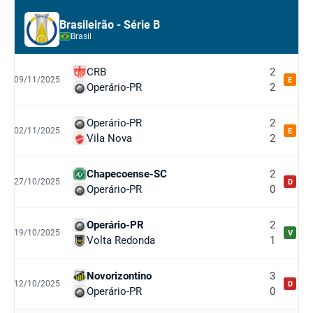
Brasileirão - Série B
Brasil
CRB
2
09/11/2025
E
Operário-PR
2
Operário-PR
2
02/11/2025
E
Vila Nova
2
Chapecoense-SC
2
27/10/2025
D
Operário-PR
0
Operário-PR
2
19/10/2025
V
Volta Redonda
1
Novorizontino
3
12/10/2025
D
Operário-PR
0