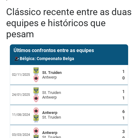
Clássico recente entre as duas
equipes e históricos que
pesam
Últimos confrontos entre as equipes
Bélgica: Compeonato Belga
1
St. Truiden
02/11/2025
Antwerp
0
1
St. Truiden
24/01/2025
Antwerp
1
6
Antwerp
11/08/2024
St. Truiden
1
3
Antwerp
03/03/2024
St. Truiden