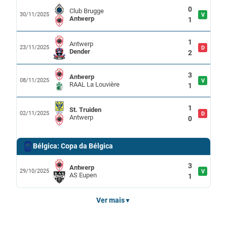
0
Club Brugge
30/11/2025
V
Antwerp
1
1
Antwerp
23/11/2025
D
Dender
2
3
Antwerp
08/11/2025
V
RAAL La Louvière
1
1
St. Truiden
02/11/2025
D
Antwerp
0
Bélgica: Copa da Bélgica
3
Antwerp
29/10/2025
V
AS Eupen
1
Ver mais
▼