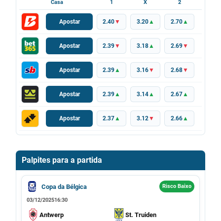
Casa
1
X
2
Apostar
2.40
▼
3.20
▲
2.70
▲
Apostar
2.39
▼
3.18
▲
2.69
▼
Apostar
2.39
▲
3.16
▼
2.68
▼
Apostar
2.39
▲
3.14
▲
2.67
▲
Apostar
2.37
▲
3.12
▼
2.66
▲
Palpites para a partida
Copa da Bélgica
Risco Baixo
03/12/2025
16:30
Antwerp
St. Truiden